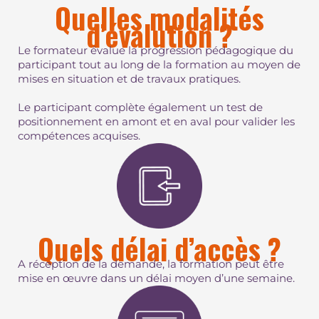
Quelles modalités
d’évalution ?
Le formateur évalue la progression pédagogique du
participant tout au long de la formation au moyen de
mises en situation et de travaux pratiques.
Le participant complète également un test de
positionnement en amont et en aval pour valider les
compétences acquises.
Quels délai d’accès ?
A réception de la demande, la formation peut être
mise en œuvre dans un délai moyen d’une semaine.