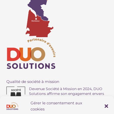
Qualité de société à mission
Devenue Société à Mission en 2024, DUO
Solutions affirme son engagement envers
ses collaborateurs, ses clients et ses
Gérer le consentement aux
territoires.
Téléchargez l'app
MY DUO
cookies